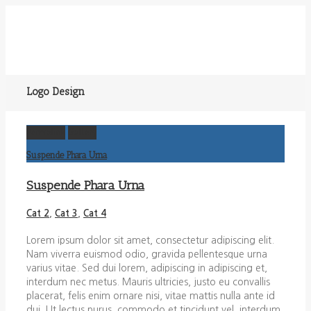
Logo Design
Permalink
Gallery
Suspende Phara Urna
Suspende Phara Urna
Cat 2
,
Cat 3
,
Cat 4
Lorem ipsum dolor sit amet, consectetur adipiscing elit.
Nam viverra euismod odio, gravida pellentesque urna
varius vitae. Sed dui lorem, adipiscing in adipiscing et,
interdum nec metus. Mauris ultricies, justo eu convallis
placerat, felis enim ornare nisi, vitae mattis nulla ante id
dui. Ut lectus purus, commodo et tincidunt vel, interdum